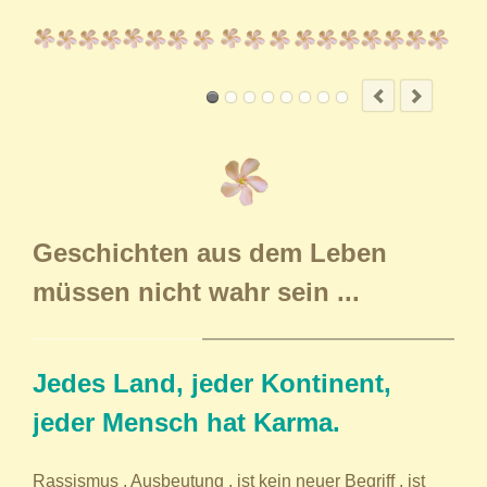
ben,
Über
e und
jetzt
Ich
Car
Geschichten aus dem Leben
mei
müssen nicht wahr sein ...
Mens
das
mus
wic
Jedes Land, jeder Kontinent,
bed
jeder Mensch hat Karma.
gege
Lie
Sch
Rassismus , Ausbeutung , ist kein neuer Begriff , ist