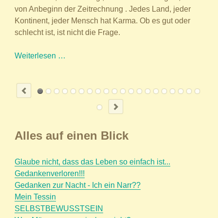
Leb
von Anbeginn der Zeitrechnung . Jedes Land, jeder
Kontinent, jeder Mensch hat Karma. Ob es gut oder
schlecht ist, ist nicht die Frage.
Jedes
Weiterlesen …
Land,
jeder
Kontinent,
jeder
Mensch
hat
Alles auf einen Blick
Karma.
Glaube nicht, dass das Leben so einfach ist...
Gedankenverloren!!!
Gedanken zur Nacht - Ich ein Narr??
Mein Tessin
SELBSTBEWUSSTSEIN